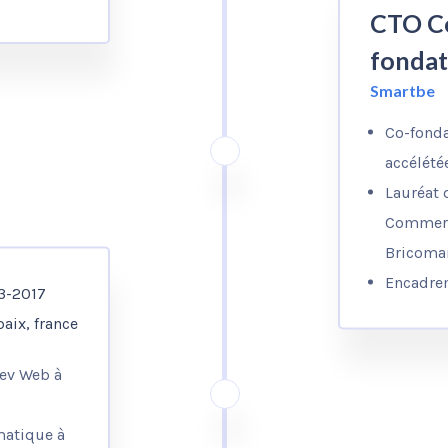
CTO C
fondat
Smartbe
Co-fonda
accélété
Lauréat 
Commerce
Bricoma
Encadrem
3-2017
aix, france
ev Web à
matique à