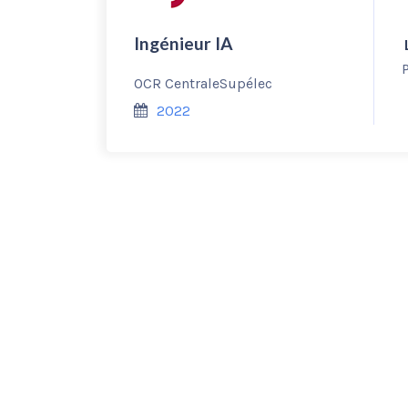
Ingénieur IA
GPA
.50/5.00
OCR CentraleSupélec
2022