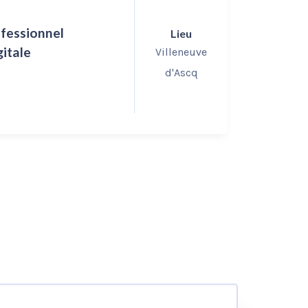
fessionnel
BSc in
Lieu
gitale
Villeneuve
Univers
d'Ascq
200